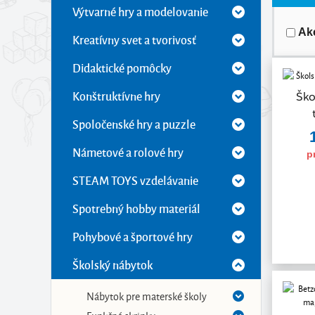
Výtvarné hry a modelovanie
Ak
Kreatívny svet a tvorivosť
Didaktické pomôcky
Konštruktívne hry
Ško
Spoločenské hry a puzzle
Námetové a rolové hry
p
STEAM TOYS vzdelávanie
Spotrebný hobby materiál
Pohybové a športové hry
Školský nábytok
Nábytok pre materské školy