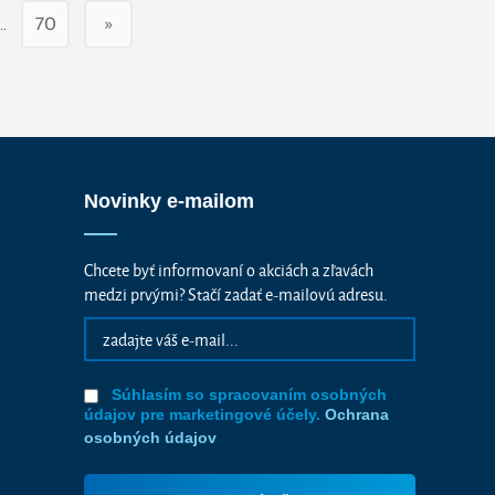
…
70
»
Novinky e-mailom
Chcete byť informovaní o akciách a zľavách
medzi prvými? Stačí zadať e-mailovú adresu.
Súhlasím so spracovaním osobných
údajov pre marketingové účely.
Ochrana
osobných údajov