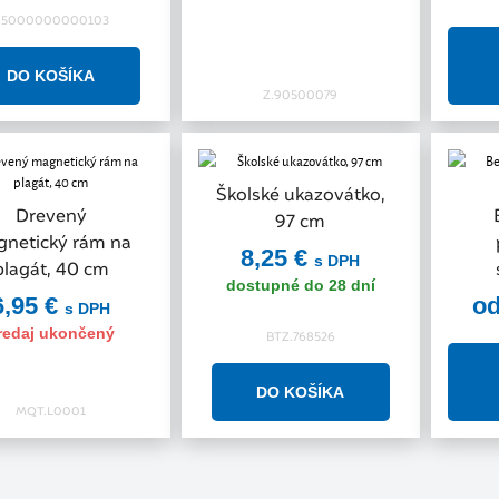
95000000000103
Z.90500079
Školské ukazovátko,
Drevený
97 cm
netický rám na
8,25 €
s DPH
plagát, 40 cm
dostupné do 28 dní
6,95 €
od
s DPH
redaj ukončený
BTZ.768526
MQT.L0001