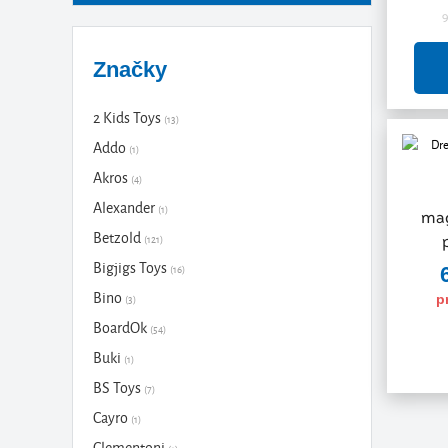
Značky
2 Kids Toys
(13)
Addo
(1)
Akros
(4)
Alexander
(1)
mag
Betzold
(121)
Bigjigs Toys
(16)
Bino
p
(3)
BoardOk
(54)
Buki
(1)
BS Toys
(7)
Cayro
(1)
Clementoni