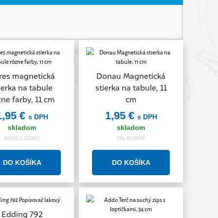
res magnetická
Donau Magnetická
ierka na tabule
stierka na tabule, 11
zne farby, 11 cm
cm
1,95 €
1,95 €
s DPH
s DPH
skladom
skladom
KORES.20861
DN.763899
Edding 792