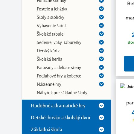
Funkčné skrinky
Be
Postele a lehátka
Stoly a stoličky
mag
Vybavenie šatní
Školské tabule
Sedenie, vaky, taburetky
do
Detský kútik
Školská herňa
Paravany a deliace steny
Podlahové hry a koberce
Nástenné hry
Nábytok pre základné školy
par
Hudobné a dramatické hry
Detské ihrisko a školský dvor
Základná škola