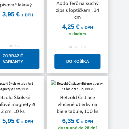
Addo Terč na suchý
pisovač lakový
zips s loptičkami, 34
 3,95 €
s DPH
cm
4,25 €
s DPH
skladom
EDD.792
ADDO.17111
ZOBRAZIŤ
VARIANTY
etzold Školské
Betzold Čistiace
uľové magnety ø
vlhčené utierky na
2 cm, 10 ks
biele tabule, 100 ks
 5,95 €
6,35 €
s DPH
s DPH
dostupné do 28 dní