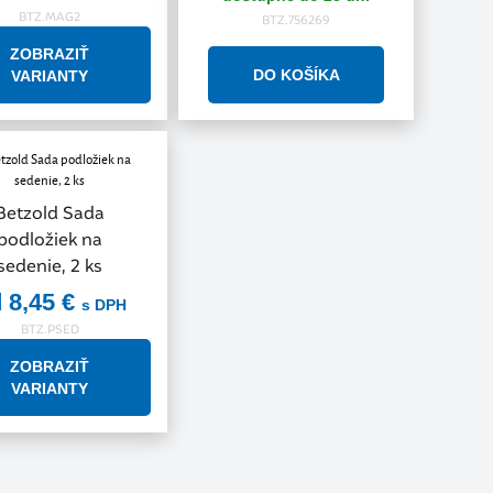
BTZ.MAG2
BTZ.756269
ZOBRAZIŤ
VARIANTY
Betzold Sada
podložiek na
sedenie, 2 ks
 8,45 €
s DPH
BTZ.PSED
ZOBRAZIŤ
VARIANTY