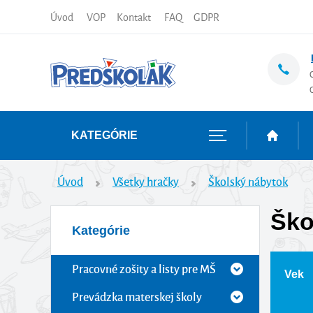
Úvod
VOP
Kontakt
FAQ
GDPR
KATEGÓRIE
Úvod
Všetky hračky
Školský nábytok
Ško
Kategórie
Pracovné zošity a listy pre MŠ
Vek
Prevádzka materskej školy