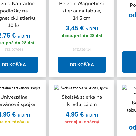
tzold Náhradné
Betzold Magnetická
Po
podložky na
stierka na tabule,
od
netickú stierku,
14.5 cm
10 ks
3,45 €
s DPH
2,75 €
dostupné do 28 dní
s DPH
stupné do 28 dní
BTZ.077648
BTZ.756414
Univerzálna
Školská stierka na
B
avánová spojka
kriedu, 13 cm
tab
4,95 €
4,95 €
s DPH
s DPH
na objednávku
predaj ukončený
od