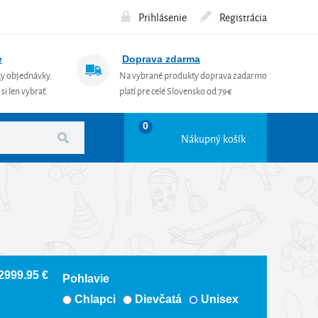
Prihlásenie
Registrácia
e
Doprava zdarma
ky objednávky.
Na vybrané produkty doprava zadarmo
si len vybrať.
platí pre celé Slovensko od 79€
0
Nákupný košík
 2999.95 €
Pohlavie
Chlapci
Dievčatá
Unisex