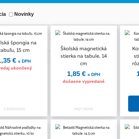
cia
Novinky
lská špongia na
Školská magnetická
Ko
tabuľu, 15 cm
stierka na tabule, 14
st
1,35 €
s DPH
cm
rô
redaj ukončený
1,85 €
s DPH
dočasne vypredané
Z.90500005
MQT.39249