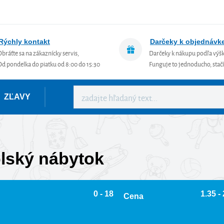
Rýchly kontakt
Darčeky k objednávk
Obráťte sa na zákaznícky servis,
Darčeky k nákupu podľa výš
Od pondelka do piatku od 8:00 do 15:30
Funguje to jednoducho, stačí 
ZĽAVY
lský nábytok
0 - 18
1.35 -
Cena